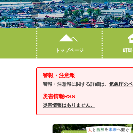
トップページ
町民
妊娠・出産
産業情報
町勢要覧
子育て
人口・世帯数
警報・注意報
高齢・介護
林業・有害鳥獣対策
おくやみ
警報・注意報に関する詳細は、
気象庁のペ
オープンデータ
災害情報RSS
災害情報はありません。