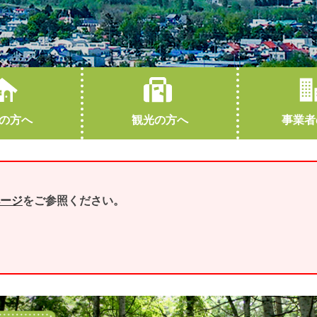
の方へ
観光の方へ
事業者
教育
下川町概要
観光協会HPへ（外部サイトに遷移します）
就職・退職
交通アクセス
結婚・離婚
友好都市
ージ
をご参照ください。