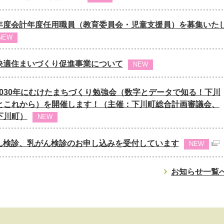
年度会計年度任用職員（教育委員会・児童支援員）を募集いた
NEW
快適住まいづくり促進事業について
NEW
 2030年にむけたまちづくり勉強会（数字とデータで知る！下川
とこれから）を開催します！（主催：下川町総合計画審議会、
下川町）
NEW
ん検診、乳がん検診のお申し込みを受付しています
NEW
お知らせ一覧