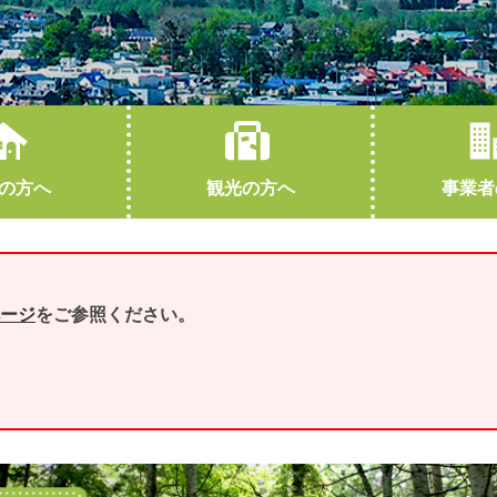
の方へ
観光の方へ
事業者
教育
下川町概要
観光協会HPへ（外部サイトに遷移します）
就職・退職
交通アクセス
結婚・離婚
友好都市
ージ
をご参照ください。