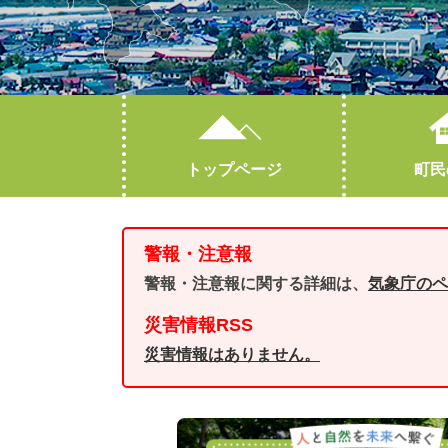
トップページ
町民
妊娠・出産
産業情報
町勢要覧
子育て
人口・世帯数
警報・注意報
高齢・介護
林業・有害鳥獣対策
おくやみ
警報・注意報に関する詳細は、
気象庁のペ
オープンデータ
災害情報RSS
災害情報はありません。