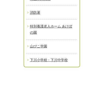
消防署
特別養護老人ホーム あけぼ
の園
山びこ学園
下川小学校・下川中学校