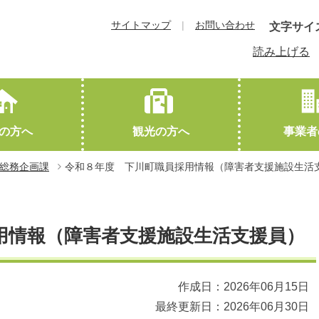
サイトマップ
お問い合わせ
文字サイ
読み上げる
の方へ
観光の方へ
事業者
総務企画課
令和８年度 下川町職員採用情報（障害者支援施設生活
教育
下川町概要
観光協会HPへ（外部サイトに遷移します）
就職・退職
交通アクセス
結婚・離婚
友好都市
用情報（障害者支援施設生活支援員）
作成日：2026年06月15日
最終更新日：2026年06月30日