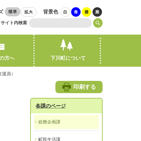
ズ
背景色
サイト内検索
の方へ
下川町について
支援員）
引越し・住まい
印刷する
各課のページ
総務企画課
町民生活課