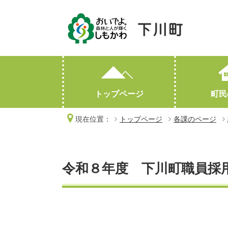
トップページ
町民
現在位置：
トップページ
各課のページ
妊娠・出産
産業情報
町勢要覧
子育て
人口・世帯数
高齢・介護
林業・有害鳥獣対策
おくやみ
令和８年度 下川町職員採
オープンデータ