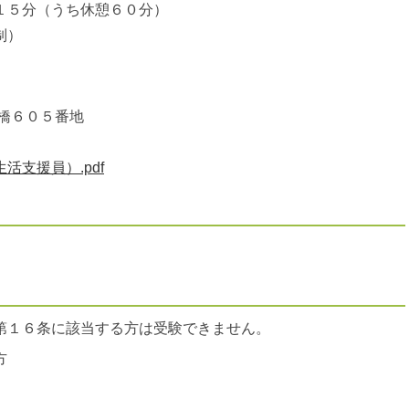
１５分（うち休憩６０分）
制）
橋６０５番地
支援員）.pdf
第１６条に該当する方は受験できません。
方