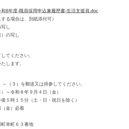
令和8年度-職員採用申込兼履歴書-生活支援員.doc
る場合は、別紙添付可）
の写し
書）の写し
してください。
たします。
）
～（３）を郵送又は持参してください。
）～令和８年９月４日（金）
５時１５分（土・日・祝日を除く）
（金）必着
幸町６３番地