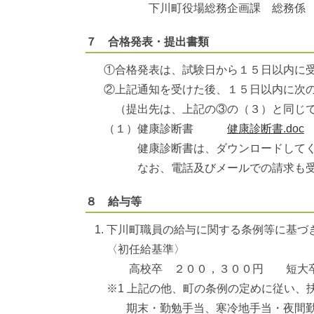
下川町役場総務企画課 総務係
７ 合格発表・提出書類
①合格発表は、試験日から１５日以内に受
②上記通知を受けた後、１５日以内に次の
（提出先は、上記の③の（３）と同じで
（１）健康診断書
健康診断書.doc
健康診断書は、ダウンロードしてく
なお、電話及びメールでの請求も受
８ 給与等
下川町職員の給与に関する条例等に基づ
〈初任給基準〉
高校卒 ２００，３００円 短大卒
※1 上記の他、町の条例の定めに従い、
期末・勤勉手当、寒冷地手当・夜間勤