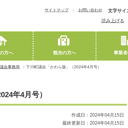
サイトマップ
お問い合わせ
文字サイ
読み上げる
の方へ
観光の方へ
事業者
議会事務局
下川町議会「かわら版」（2024年4月号）
教育
下川町概要
観光協会HPへ（外部サイトに遷移します）
就職・退職
交通アクセス
結婚・離婚
友好都市
24年4月号）
作成日：2024年04月15日
最終更新日：2024年04月15日