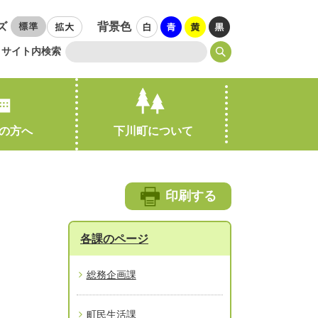
ズ
背景色
サイト内検索
の方へ
下川町について
引越し・住まい
印刷する
各課のページ
総務企画課
町民生活課