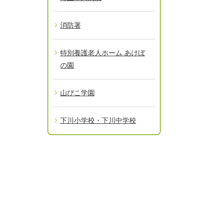
消防署
特別養護老人ホーム あけぼ
の園
山びこ学園
下川小学校・下川中学校