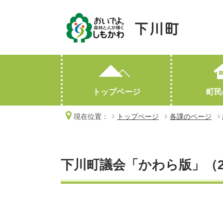
トップページ
町民
現在位置：
トップページ
各課のページ
妊娠・出産
産業情報
町勢要覧
子育て
人口・世帯数
高齢・介護
林業・有害鳥獣対策
おくやみ
下川町議会「かわら版」（20
オープンデータ