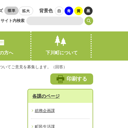
ズ
背景色
サイト内検索
の方へ
下川町について
についてご意見を募集します。（回答）
引越し・住まい
印刷する
各課のページ
総務企画課
町民生活課