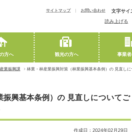
サイトマップ
お問い合わせ
文字サイ
読み上げる
の方へ
観光の方へ
事業者
産業振興課
林業・林産業振興対策（林業振興基本条例）の 見直し
教育
下川町概要
観光協会HPへ（外部サイトに遷移します）
就職・退職
交通アクセス
結婚・離婚
友好都市
業振興基本条例）の 見直しについてご
）
作成日：2024年02月29日