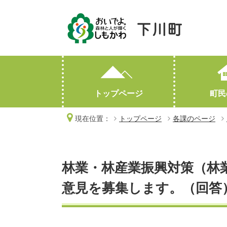
トップページ
町民
現在位置：
トップページ
各課のページ
妊娠・出産
産業情報
町勢要覧
子育て
人口・世帯数
高齢・介護
林業・有害鳥獣対策
おくやみ
林業・林産業振興対策（林
オープンデータ
意見を募集します。（回答