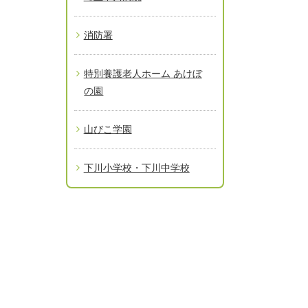
消防署
特別養護老人ホーム あけぼ
の園
山びこ学園
下川小学校・下川中学校