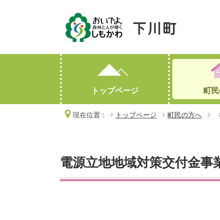
トップページ
町民
現在位置：
トップページ
町民の方へ
妊娠・出産
産業情報
町勢要覧
子育て
人口・世帯数
高齢・介護
林業・有害鳥獣対策
おくやみ
電源立地地域対策交付金事
オープンデータ