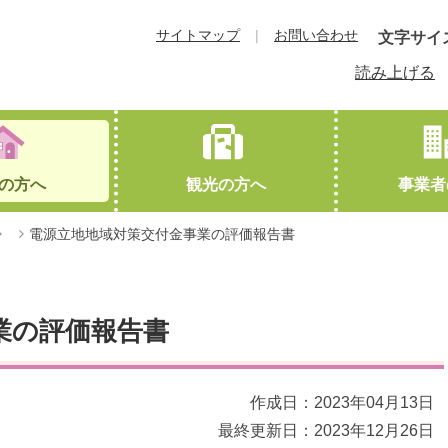
サイトマップ
お問い合わせ
文字サイ
読み上げる
の方へ
観光の方へ
事業者
電源立地地域対策交付金事業の評価報告書
教育
下川町概要
観光協会HPへ（外部サイトに遷移します）
就職・退職
交通アクセス
結婚・離婚
友好都市
業の評価報告書
作成日：2023年04月13日
最終更新日：2023年12月26日