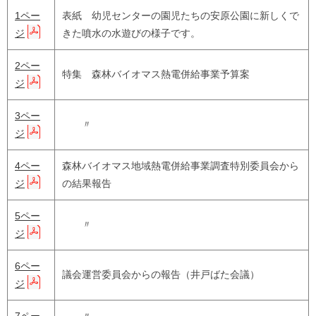
1ペー
表紙 幼児センターの園児たちの安原公園に新しくで
ジ
きた噴水の水遊びの様子です。
2ペー
特集 森林バイオマス熱電併給事業予算案
ジ
3ペー
〃
ジ
4ペー
森林バイオマス地域熱電併給事業調査特別委員会から
ジ
の結果報告
5ペー
〃
ジ
6ペー
議会運営委員会からの報告（井戸ばた会議）
ジ