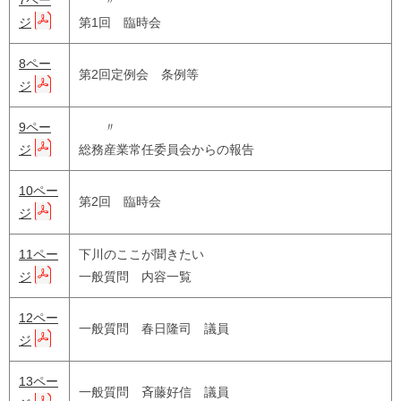
7ペー
〃
ジ
第1回 臨時会
8ペー
第2回定例会 条例等
ジ
9ペー
〃
ジ
総務産業常任委員会からの報告
10ペー
第2回 臨時会
ジ
11ペー
下川のここが聞きたい
ジ
一般質問 内容一覧
12ペー
一般質問 春日隆司 議員
ジ
13ペー
一般質問 斉藤好信 議員