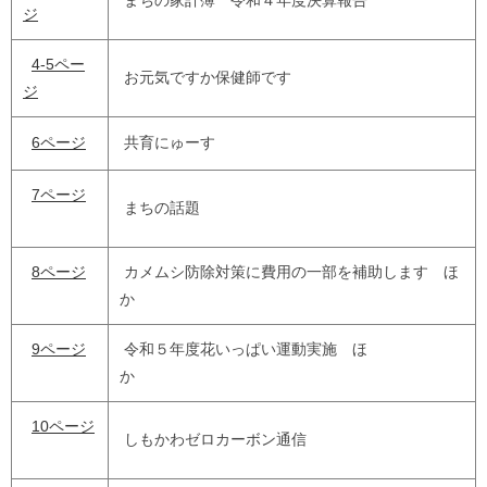
まちの家計簿 令和４年度決算報告
ジ
4-5ペー
お元気ですか保健師です
ジ
6ページ
共育にゅーす
7ページ
まちの話題
8ページ
カメムシ防除対策に費用の一部を補助します ほ
か
9ページ
令和５年度花いっぱい運動実施 ほ
か
10ページ
しもかわゼロカーボン通信