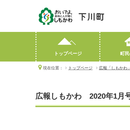
トップページ
町民
現在位置：
トップページ
広報「しもかわ
妊娠・出産
産業情報
町勢要覧
子育て
人口・世帯数
高齢・介護
林業・有害鳥獣対策
おくやみ
広報しもかわ 2020年1月号
オープンデータ