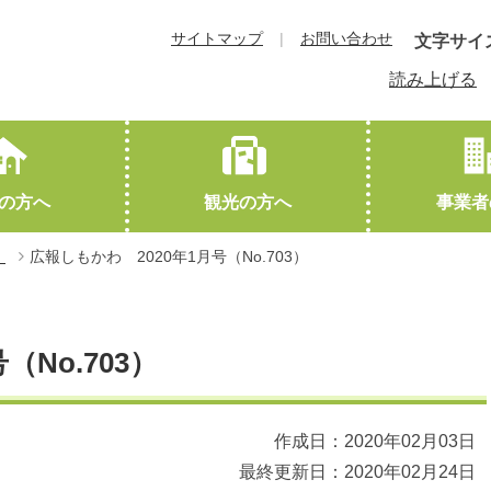
サイトマップ
お問い合わせ
文字サイ
読み上げる
の方へ
観光の方へ
事業者
」
広報しもかわ 2020年1月号（No.703）
教育
下川町概要
観光協会HPへ（外部サイトに遷移します）
就職・退職
交通アクセス
結婚・離婚
友好都市
（No.703）
作成日：2020年02月03日
最終更新日：2020年02月24日